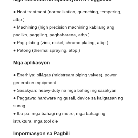
● Heat treatment (normalization, quenching, tempering,
atbp.)
● Machining (high precision machining kabilang ang
pagliko, paggiling, pagbabarena, atbp.)
● Pag-plating (zinc, nickel, chrome plating, atbp.)
● Patong (thermal spraying, atbp.)
Mga aplikasyon
● Enerhiya: oil&gas (midstream piping valves), power
generation equipment
● Sasakyan: heavy-duty na mga bahagi ng sasakyan
● Paggawa: hardware ng gusali, device sa kaligtasan ng
sunog
● Iba pa: mga bahagi ng metro, mga bahagi ng
istruktura, mga tool die
Impormasyon sa Pagbili