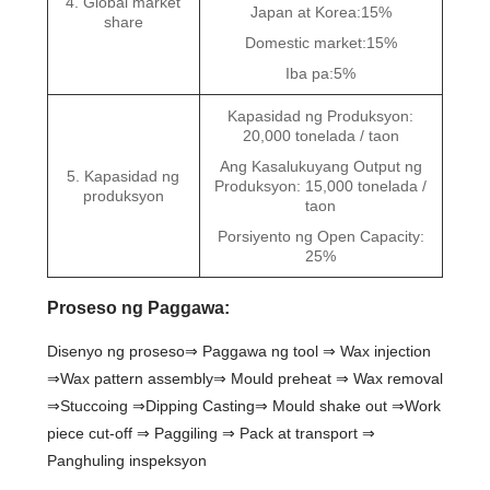
4. Global market
Japan at Korea:15%
share
Domestic market:15%
Iba pa:5%
Kapasidad ng Produksyon:
20,000 tonelada / taon
Ang Kasalukuyang Output ng
5. Kapasidad ng
Produksyon: 15,000 tonelada /
produksyon
taon
Porsiyento ng Open Capacity:
25%
Proseso ng Paggawa:
Disenyo ng proseso⇒ Paggawa ng tool ⇒ Wax injection
⇒Wax pattern assembly⇒ Mould preheat ⇒ Wax removal
⇒Stuccoing ⇒Dipping Casting⇒ Mould shake out ⇒Work
piece cut-off ⇒ Paggiling ⇒ Pack at transport ⇒
Panghuling inspeksyon