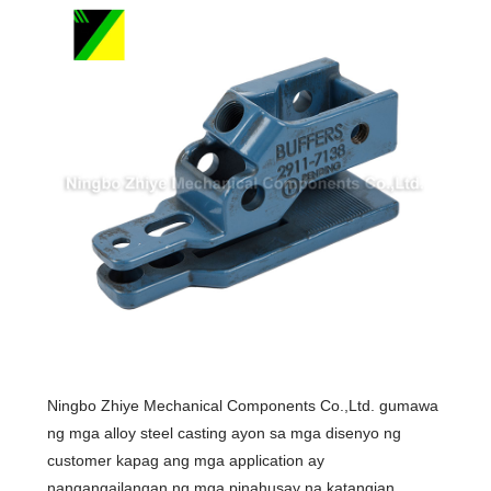
Ningbo Zhiye Mechanical Components Co.,Ltd. gumawa
ng mga alloy steel casting ayon sa mga disenyo ng
customer kapag ang mga application ay
nangangailangan ng mga pinahusay na katangian.