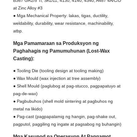
B367 GR2/5 Ti, SKD11, 4130, 4140, 4340, A487 4A/C/D
at Zinc Alloy #3
● Mga Mechanical Property: lakas, tigas, ductility,
weldability, durability, wear resistance, machinability,
atbp.
Mga Pamamaraan sa Produksyon ng
Paghahagis ng Pamumuhunan (Lost-Wax
Casting):
● Tooling Die (tooling design at tooling making)
● Wax Mould (wax injection at tree assembly)
● Shell Mould (paglubog at pag-stucco, pagpapatuyo at
pag-de-wax)
● Pagbubuhos (shell mold sintering at pagbuhos ng
metal na likido)
● Pag-cast (pagpapalamig ng hangin, pag-shake out,
pagputol, paggiling ng ingate at pagsabog ng buhangin)
Mga Kasunod na Operasyon At Paggamot