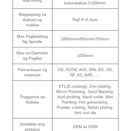
Machining
katumpakan 0.006mm
Magaspang sa
ibabaw ng
Ra0.8~6.3um
makina
Max Paglalakbay
1800mmx850mmx700mm
Ng Spindle
Max na Diameter
1000mm
ng Pagliko
Pamantayan ng
GB, ASTM, AISI, DIN, BS, JIS,
materyal
NF, AS, AAR.......
KTL(E-coating), Zinc plating,
Mirror Polishing, Sand Blasting,
Paggamot sa
Acid pickling, black oxide, Wet
ibabaw
Painting, Hot galvanizing,
Powder coating, Nickel plating,
Anti rust dip
Available ang
OEM at ODM
serbisyo