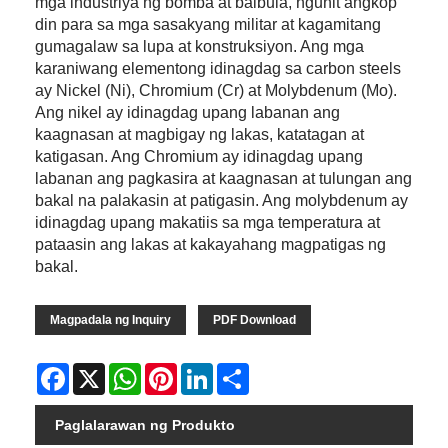
mga industriya ng bomba at balbula, ngunit angkop
din para sa mga sasakyang militar at kagamitang
gumagalaw sa lupa at konstruksiyon. Ang mga
karaniwang elementong idinagdag sa carbon steels
ay Nickel (Ni), Chromium (Cr) at Molybdenum (Mo).
Ang nikel ay idinagdag upang labanan ang
kaagnasan at magbigay ng lakas, katatagan at
katigasan. Ang Chromium ay idinagdag upang
labanan ang pagkasira at kaagnasan at tulungan ang
bakal na palakasin at patigasin. Ang molybdenum ay
idinagdag upang makatiis sa mga temperatura at
pataasin ang lakas at kakayahang magpatigas ng
bakal.
Magpadala ng Inquiry
PDF Download
Facebook
X
WhatsApp
Pinterest
LinkedIn
Share
Paglalarawan ng Produkto