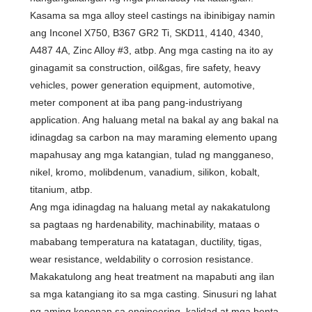
Kasama sa mga alloy steel castings na ibinibigay namin
ang Inconel X750, B367 GR2 Ti, SKD11, 4140, 4340,
A487 4A, Zinc Alloy #3, atbp. Ang mga casting na ito ay
ginagamit sa construction, oil&gas, fire safety, heavy
vehicles, power generation equipment, automotive,
meter component at iba pang pang-industriyang
application. Ang haluang metal na bakal ay ang bakal na
idinagdag sa carbon na may maraming elemento upang
mapahusay ang mga katangian, tulad ng mangganeso,
nikel, kromo, molibdenum, vanadium, silikon, kobalt,
titanium, atbp.
Ang mga idinagdag na haluang metal ay nakakatulong
sa pagtaas ng hardenability, machinability, mataas o
mababang temperatura na katatagan, ductility, tigas,
wear resistance, weldability o corrosion resistance.
Makakatulong ang heat treatment na mapabuti ang ilan
sa mga katangiang ito sa mga casting. Sinusuri ng lahat
ng aming koponan sa engineering, kalidad at mga benta