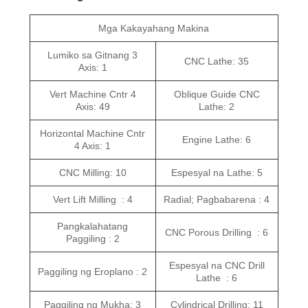
Mga Kakayahang Makina
Lumiko sa Gitnang 3
CNC Lathe: 35
Axis: 1
Vert Machine Cntr 4
Oblique Guide CNC
Axis: 49
Lathe: 2
Horizontal Machine Cntr
Engine Lathe: 6
4 Axis: 1
CNC Milling: 10
Espesyal na Lathe: 5
Vert Lift Milling : 4
Radial; Pagbabarena : 4
Pangkalahatang
CNC Porous Drilling : 6
Paggiling : 2
Espesyal na CNC Drill
Paggiling ng Eroplano : 2
Lathe : 6
Paggiling ng Mukha: 3
Cylindrical Drilling: 11