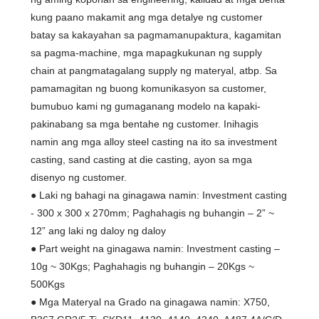
kung paano makamit ang mga detalye ng customer
batay sa kakayahan sa pagmamanupaktura, kagamitan
sa pagma-machine, mga mapagkukunan ng supply
chain at pangmatagalang supply ng materyal, atbp. Sa
pamamagitan ng buong komunikasyon sa customer,
bumubuo kami ng gumaganang modelo na kapaki-
pakinabang sa mga bentahe ng customer. Inihagis
namin ang mga alloy steel casting na ito sa investment
casting, sand casting at die casting, ayon sa mga
disenyo ng customer.
● Laki ng bahagi na ginagawa namin: Investment casting
- 300 x 300 x 270mm; Paghahagis ng buhangin – 2” ~
12” ang laki ng daloy ng daloy
● Part weight na ginagawa namin: Investment casting –
10g ~ 30Kgs; Paghahagis ng buhangin – 20Kgs ~
500Kgs
● Mga Materyal na Grado na ginagawa namin: X750,