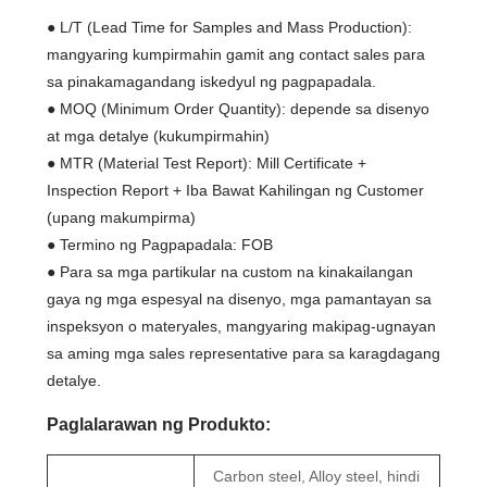
● L/T (Lead Time for Samples and Mass Production):
mangyaring kumpirmahin gamit ang contact sales para
sa pinakamagandang iskedyul ng pagpapadala.
● MOQ (Minimum Order Quantity): depende sa disenyo
at mga detalye (kukumpirmahin)
● MTR (Material Test Report): Mill Certificate +
Inspection Report + Iba Bawat Kahilingan ng Customer
(upang makumpirma)
● Termino ng Pagpapadala: FOB
● Para sa mga partikular na custom na kinakailangan
gaya ng mga espesyal na disenyo, mga pamantayan sa
inspeksyon o materyales, mangyaring makipag-ugnayan
sa aming mga sales representative para sa karagdagang
detalye.
Paglalarawan ng Produkto:
Carbon steel, Alloy steel, hindi