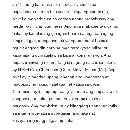
sa 11 taong karanasan sa Low-alloy steels na
naglalaman ng mga tinukoy na halaga ng chromium,
nickel o molybdenum sa carbon upang mapahusay ang
harden-ability at toughness. Ang mga mababang-alloy na
bakal ay kadalasang ginagamit para sa mga bahagi ng
langis at gas, at mga industriya ng bomba at balbula,
ngunit angkop din para sa mga sasakyang militar at
kagamitang gumagalaw sa lupa at konstruksiyon. Ang
mga karaniwang elementong idinagdag sa carbon steels
ay Nickel (Ni), Chromium (Cr) at Molybdenum (Mo). Ang
nikel ay idinagdag upang labanan ang kaagnasan at
magbigay ng lakas, katatagan at katigasan. Ang
Chromium ay idinagdag upang labanan ang pagkasira at
kaagnasan at tulungan ang bakal na palakasin at
patigasin. Ang molybdenum ay idinagdag upang makatiis
sa mga temperatura at pataasin ang lakas at
kakayahang magpatigas ng bakal.