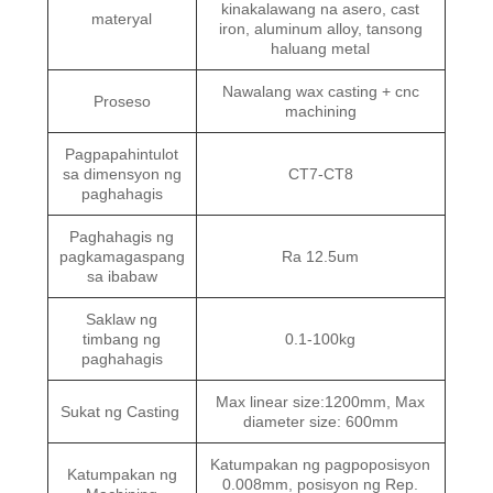
kinakalawang na asero, cast
materyal
iron, aluminum alloy, tansong
haluang metal
Nawalang wax casting + cnc
Proseso
machining
Pagpapahintulot
sa dimensyon ng
CT7-CT8
paghahagis
Paghahagis ng
pagkamagaspang
Ra 12.5um
sa ibabaw
Saklaw ng
timbang ng
0.1-100kg
paghahagis
Max linear size:1200mm, Max
Sukat ng Casting
diameter size: 600mm
Katumpakan ng pagpoposisyon
Katumpakan ng
0.008mm, posisyon ng Rep.