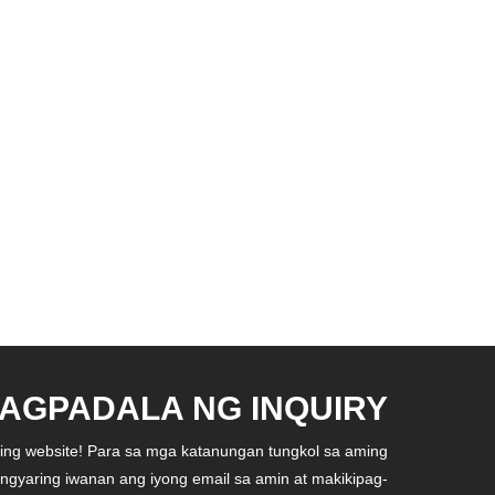
AGPADALA NG INQUIRY
ing website! Para sa mga katanungan tungkol sa aming
angyaring iwanan ang iyong email sa amin at makikipag-