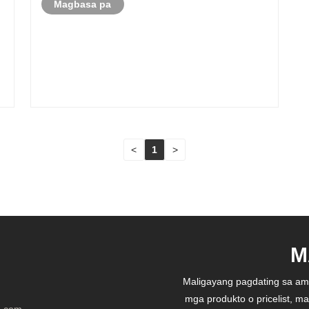
Magbasa pa
National Exhibition Center sa Shanghai.Gathering
Chinese nangu......
<
1
>
M
Maligayang pagdating sa am
mga produkto o pricelist, m