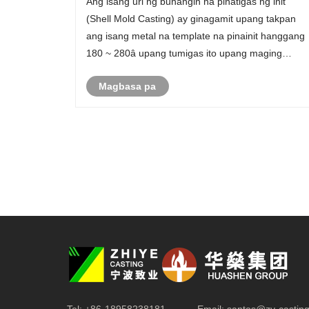
Ang isang uri ng buhangin na pinatigas ng init
(Shell Mold Casting) ay ginagamit upang takpan
ang isang metal na template na pinainit hanggang
180 ~ 280â upang tumigas ito upang maging
manipis na Shell (ang kapal ng manipis na shell ay
Magbasa pa
karaniwang 6 ~ 12 mm), at pagkatapos mainit-init
upang patigasin......