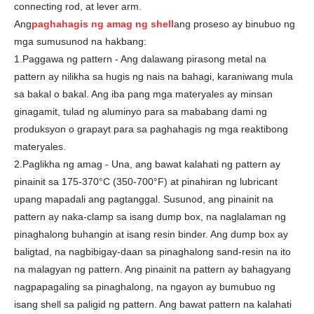
connecting rod, at lever arm.
Ang
paghahagis ng amag ng shell
ang proseso ay binubuo ng
mga sumusunod na hakbang:
1.Paggawa ng pattern - Ang dalawang pirasong metal na
pattern ay nilikha sa hugis ng nais na bahagi, karaniwang mula
sa bakal o bakal. Ang iba pang mga materyales ay minsan
ginagamit, tulad ng aluminyo para sa mababang dami ng
produksyon o grapayt para sa paghahagis ng mga reaktibong
materyales.
2.Paglikha ng amag - Una, ang bawat kalahati ng pattern ay
pinainit sa 175-370°C (350-700°F) at pinahiran ng lubricant
upang mapadali ang pagtanggal. Susunod, ang pinainit na
pattern ay naka-clamp sa isang dump box, na naglalaman ng
pinaghalong buhangin at isang resin binder. Ang dump box ay
baligtad, na nagbibigay-daan sa pinaghalong sand-resin na ito
na malagyan ng pattern. Ang pinainit na pattern ay bahagyang
nagpapagaling sa pinaghalong, na ngayon ay bumubuo ng
isang shell sa paligid ng pattern. Ang bawat pattern na kalahati