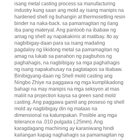
isang metal casting process sa manufacturing
industry kung saan ang mold ay isang manipis na
hardened shell ng buhangin at thermosetting resin
binder na naka-back. sa pamamagitan ng ilang
iba pang materyal. Ang panloob na ibabaw ng
amag ng shell ay napakakinis at matibay. Ito ay
nagbibigay-daan para sa isang madaling
pagdaloy ng likidong metal sa pamamagitan ng
amag na lukab sa panahon ng pagbuhos ng
paghahagis, na nagbibigay sa mga paghahagis
ng isang napakahusay na pagtatapos sa ibabaw.
Binibigyang-daan ng Shell mold casting ang
Ningbo Zhiye na paggawa ng mga kumplikadong
bahagi na may manipis na mga seksyon at mas
maliit na projection kaysa sa green sand mold
casting. Ang paggawa gamit ang proseso ng shell
mold ay nagbibigay din ng mataas na
dimensional na katumpakan. Posible ang mga
tolerance na .010 pulgada (.25mm). Ang
karagdagang machining ay karaniwang hindi
kailangan kapag naghahagis sa pamamagitan ng