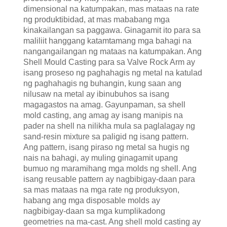
dimensional na katumpakan, mas mataas na rate
ng produktibidad, at mas mababang mga
kinakailangan sa paggawa. Ginagamit ito para sa
maliliit hanggang katamtamang mga bahagi na
nangangailangan ng mataas na katumpakan. Ang
Shell Mould Casting para sa Valve Rock Arm ay
isang proseso ng paghahagis ng metal na katulad
ng paghahagis ng buhangin, kung saan ang
nilusaw na metal ay ibinubuhos sa isang
magagastos na amag. Gayunpaman, sa shell
mold casting, ang amag ay isang manipis na
pader na shell na nilikha mula sa paglalagay ng
sand-resin mixture sa paligid ng isang pattern.
Ang pattern, isang piraso ng metal sa hugis ng
nais na bahagi, ay muling ginagamit upang
bumuo ng maramihang mga molds ng shell. Ang
isang reusable pattern ay nagbibigay-daan para
sa mas mataas na mga rate ng produksyon,
habang ang mga disposable molds ay
nagbibigay-daan sa mga kumplikadong
geometries na ma-cast. Ang shell mold casting ay