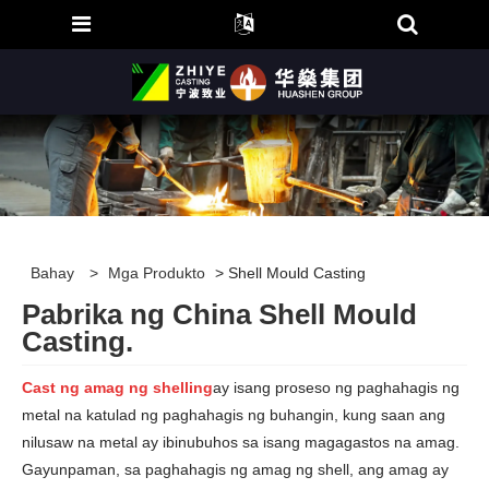
Bahay
>
Mga Produkto
> Shell Mould Casting
Pabrika ng China Shell Mould
Casting.
Cast ng amag ng shell
ing
ay isang proseso ng paghahagis ng
metal na katulad ng paghahagis ng buhangin, kung saan ang
nilusaw na metal ay ibinubuhos sa isang magagastos na amag.
Gayunpaman, sa paghahagis ng amag ng shell, ang amag ay