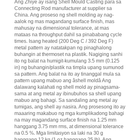
Ang Zhiye ay isang Shell Mould Casting para sa
Connecting Rod manufacturer at supplier sa
China. Ang proseso ng shell molding ay nag-
aalok ng mas magandang surface finish, mas
mahusay na dimensional tolerance, at mas
mataas na throughput dahil sa pinababang cycle
times. Isang heated (200 Deg C / 392 Deg F)
metal pattern ay natatakpan ng pinaghalong
buhangin at thermoset na plastik. Nagiging sanhi
ito ng balat na humigit-kumulang 3.5 mm (0.125
in) ng buhangin/plastik na timpla upang sumunod
sa pattern. Ang balat na ito ay tinanggal mula sa
pattern upang mabuo ang âshell moldâ Ang
dalawang kalahati ng shell mold ay pinagsama-
sama at ang metal ay ibinubuhos sa shell upang
mabuo ang bahagi. Sa sandaling ang metal ay
tumigas, ang shell ay nasira. Ang prosesong ito ay
maaaring makabuo ng mga kumplikadong bahagi
na may magandang surface finish na 1.25 mm
hanggang 3.75 mm rms, at dimensional tolerance
na 0.5 %. Mga limitasyon sa laki na 30 g
hanggang 12 kg (1 oz hanggang 25 lb). Ang