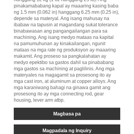
pinakamababang kapal ay maaaring kasing baba
ng 1.5 mm (0.062 in) hanggang 6.25 mm (0.25 in),
depende sa materyal. Ang isang mahusay na
ibabaw na tapusin at magandang sukat tolerance
binabawasan ang pangangailangan para sa
machining. Ang isang medyo mataas na kapital
na pamumuhunan ay kinakailangan, ngunit
mataas na mga rate ng produksyon ay maaaring
makamit. Ang proseso sa pangkalahatan ay
medyo epektibo sa gastos dahil sa pinababang
mga gastos sa machining at paglilinis. Ang mga
materyales na magagamit sa prosesong ito ay
mga cast iron, at aluminum at copper alloys. Ang
mga karaniwang bahagi na ginawa gamit ang
prosesong ito ay mga connecting rod, gear
housing, lever arm atbp.
Magbasa pa
Magpadala ng Inquiry