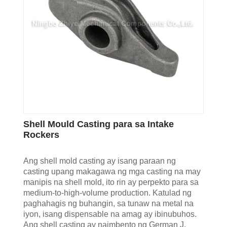
Shell Mould Casting para sa Intake
Rockers
Ang shell mold casting ay isang paraan ng
casting upang makagawa ng mga casting na may
manipis na shell mold, ito rin ay perpekto para sa
medium-to-high-volume production. Katulad ng
paghahagis ng buhangin, sa tunaw na metal na
iyon, isang dispensable na amag ay ibinubuhos.
Ang shell casting ay naimbento ng German J.