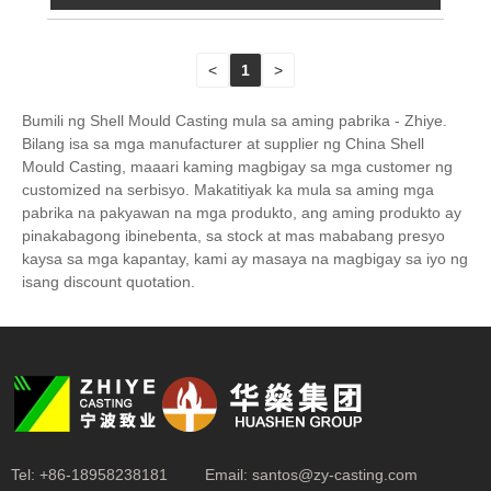
<
1
>
Bumili ng Shell Mould Casting mula sa aming pabrika - Zhiye.
Bilang isa sa mga manufacturer at supplier ng China Shell
Mould Casting, maaari kaming magbigay sa mga customer ng
customized na serbisyo. Makatitiyak ka mula sa aming mga
pabrika na pakyawan na mga produkto, ang aming produkto ay
pinakabagong ibinebenta, sa stock at mas mababang presyo
kaysa sa mga kapantay, kami ay masaya na magbigay sa iyo ng
isang discount quotation.
Tel:
+86-18958238181
Email:
santos@zy-casting.com