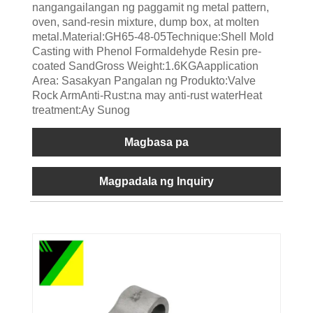
nangangailangan ng paggamit ng metal pattern,
oven, sand-resin mixture, dump box, at molten
metal.Material:GH65-48-05Technique:Shell Mold
Casting with Phenol Formaldehyde Resin pre-
coated SandGross Weight:1.6KGAapplication
Area: Sasakyan Pangalan ng Produkto:Valve
Rock ArmAnti-Rust:na may anti-rust waterHeat
treatment:Ay Sunog
Magbasa pa
Magpadala ng Inquiry