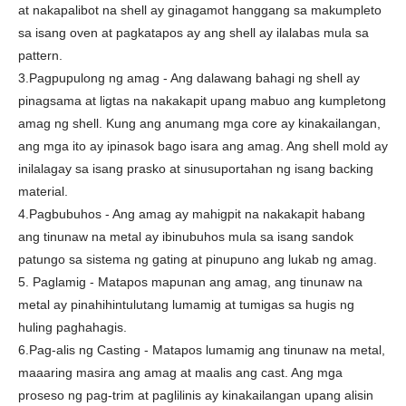
at nakapalibot na shell ay ginagamot hanggang sa makumpleto
sa isang oven at pagkatapos ay ang shell ay ilalabas mula sa
pattern.
3.Pagpupulong ng amag - Ang dalawang bahagi ng shell ay
pinagsama at ligtas na nakakapit upang mabuo ang kumpletong
amag ng shell. Kung ang anumang mga core ay kinakailangan,
ang mga ito ay ipinasok bago isara ang amag. Ang shell mold ay
inilalagay sa isang prasko at sinusuportahan ng isang backing
material.
4.Pagbubuhos - Ang amag ay mahigpit na nakakapit habang
ang tinunaw na metal ay ibinubuhos mula sa isang sandok
patungo sa sistema ng gating at pinupuno ang lukab ng amag.
5. Paglamig - Matapos mapunan ang amag, ang tinunaw na
metal ay pinahihintulutang lumamig at tumigas sa hugis ng
huling paghahagis.
6.Pag-alis ng Casting - Matapos lumamig ang tinunaw na metal,
maaaring masira ang amag at maalis ang cast. Ang mga
proseso ng pag-trim at paglilinis ay kinakailangan upang alisin