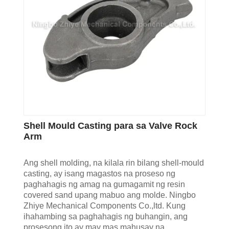
Shell Mould Casting para sa Valve Rock
Arm
Ang shell molding, na kilala rin bilang shell-mould
casting, ay isang magastos na proseso ng
paghahagis ng amag na gumagamit ng resin
covered sand upang mabuo ang molde. Ningbo
Zhiye Mechanical Components Co.,ltd. Kung
ihahambing sa paghahagis ng buhangin, ang
prosesong ito ay may mas mahusay na