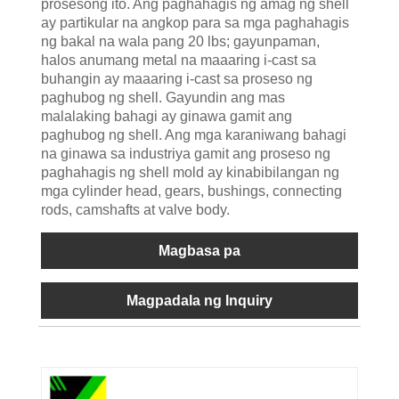
prosesong ito. Ang paghahagis ng amag ng shell
ay partikular na angkop para sa mga paghahagis
ng bakal na wala pang 20 lbs; gayunpaman,
halos anumang metal na maaaring i-cast sa
buhangin ay maaaring i-cast sa proseso ng
paghubog ng shell. Gayundin ang mas
malalaking bahagi ay ginawa gamit ang
paghubog ng shell. Ang mga karaniwang bahagi
na ginawa sa industriya gamit ang proseso ng
paghahagis ng shell mold ay kinabibilangan ng
mga cylinder head, gears, bushings, connecting
rods, camshafts at valve body.
Magbasa pa
Magpadala ng Inquiry