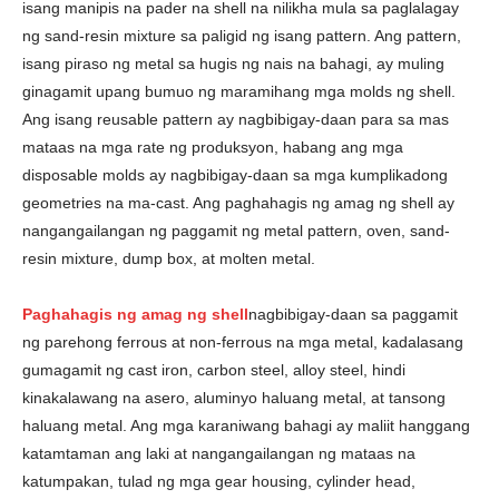
isang manipis na pader na shell na nilikha mula sa paglalagay
ng sand-resin mixture sa paligid ng isang pattern. Ang pattern,
isang piraso ng metal sa hugis ng nais na bahagi, ay muling
ginagamit upang bumuo ng maramihang mga molds ng shell.
Ang isang reusable pattern ay nagbibigay-daan para sa mas
mataas na mga rate ng produksyon, habang ang mga
disposable molds ay nagbibigay-daan sa mga kumplikadong
geometries na ma-cast. Ang paghahagis ng amag ng shell ay
nangangailangan ng paggamit ng metal pattern, oven, sand-
resin mixture, dump box, at molten metal.
Paghahagis ng amag ng shell
nagbibigay-daan sa paggamit
ng parehong ferrous at non-ferrous na mga metal, kadalasang
gumagamit ng cast iron, carbon steel, alloy steel, hindi
kinakalawang na asero, aluminyo haluang metal, at tansong
haluang metal. Ang mga karaniwang bahagi ay maliit hanggang
katamtaman ang laki at nangangailangan ng mataas na
katumpakan, tulad ng mga gear housing, cylinder head,