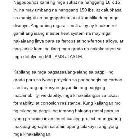
Nagbubuhos kami ng mga sukat na hanggang 16 x 16
in. na may timbang na hanggang 150 lbs. at dalubhasa
sa mahigpit na pagpapahintulot at kumplikadong mga
disenyo. Ang aming mga air-melt alloy ay kinokontrol
gamit ang isang master heat system na may mga
nakalaang linya para sa ferrous at non-ferrous alloys, at
nag-aalok kami ng ilang mga grado na nakakatugon sa
mga detalye ng MIL, AMS at ASTM.
Kabilang sa mga pagsasaalang-alang sa pagpili ng
grado para sa iyong proyekto sa paghahagis ng carbon
steel ay ang aplikasyon gayundin ang pagiging
machinability, weldability, mga kinakailangan sa lakas,
formability, at corrosion resistance. Kung kailangan mo
ng tulong sa pagpili ng tamang haluang metal para sa
iyong precision investment casting project, mangyaring
makipag-ugnayan sa amin upang talakayin ang iyong
mga kinakailangan.