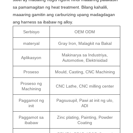
sa pamamagitan ng heat treatment. Bilang kahalili,
maaaring gamitin ang carburizing upang madagdagan
ang harness sa ibabaw ng alloy.
Serbisyo
OEM ODM
materyal
Gray Iron, Malagkit na Bakal
Makinarya sa Industriya,
Aplikasyon
Automotive, Elektrisidad
Proseso
Mould, Casting, CNC Machining
Proseso ng
CNC Lathe, CNC milling center
Machining
Paggamot ng
Pagsusupil, Pawi at init ng ulo,
init
ADI
Paggamot sa
Zinc plating, Painting, Powder
ibabaw
Coating