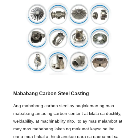
Mababang Carbon Steel Casting
Ang mababang carbon steel ay naglalaman ng mas
mababang antas ng carbon content at kilala sa ductility,
weldability, at machinability nito. Ito ay mas malambot at
may mas mababang lakas ng makunat kaysa sa iba
pang mga bakal at hindi angkop para sa paggamot sa