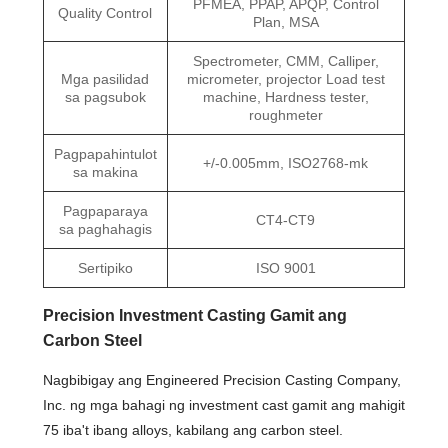
PFMEA, PPAP, APQP, Control
Quality Control
Plan, MSA
Spectrometer, CMM, Calliper,
Mga pasilidad
micrometer, projector Load test
sa pagsubok
machine, Hardness tester,
roughmeter
Pagpapahintulot
+/-0.005mm, ISO2768-mk
sa makina
Pagpaparaya
CT4-CT9
sa paghahagis
Sertipiko
ISO 9001
Precision Investment Casting Gamit ang
Carbon Steel
Nagbibigay ang Engineered Precision Casting Company,
Inc. ng mga bahagi ng investment cast gamit ang mahigit
75 iba't ibang alloys, kabilang ang carbon steel.