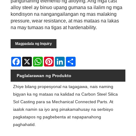
pangunahing elemento ng alloying. Ang mga cast
alloy steel ay binuo upang gumana sa ilalim ng mga
kondisyon na nangangailangan ng mas malaking
pressure, wear resistance, at mas mataas na lakas
na may tumaas na tigas at hardenability.
Magpadala ng Inquiry
Facebook
X
WhatsApp
Pinterest
LinkedIn
Share
Paglalarawan ng Produkto
Zhiye bilang propesyonal na tagagawa, nais naming
bigyan ka ng mataas na kalidad na Carbon Steel Silica
Sol Casting para sa Mechanical Connected Parts. At
iaalok namin sa iyo ang pinakamahusay na serbisyo
pagkatapos ng pagbebenta at napapanahong
paghahatid.