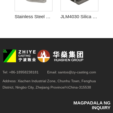
Stainless Steel Silica Sol Investment Casting para sa Fuel Pipe Adapter
JLM4030 Silica Sol Investment Casting Elastic Pedestal
Tel:
+86-18958238181
Email:
santos@zy-casting.com
Address:
Xiachen Industrial Zone, Chunhu Town, Fenghua
District, Ningbo City, Zhejiang Provinceï¼China-315538
MAGPADALA NG
INQUIRY