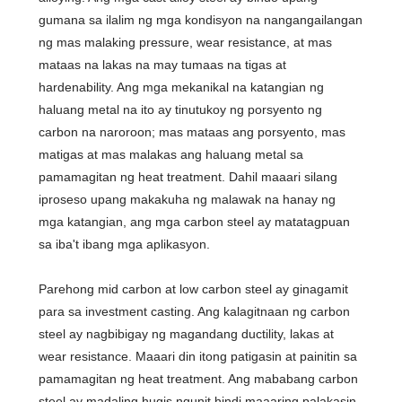
gumana sa ilalim ng mga kondisyon na nangangailangan
ng mas malaking pressure, wear resistance, at mas
mataas na lakas na may tumaas na tigas at
hardenability. Ang mga mekanikal na katangian ng
haluang metal na ito ay tinutukoy ng porsyento ng
carbon na naroroon; mas mataas ang porsyento, mas
matigas at mas malakas ang haluang metal sa
pamamagitan ng heat treatment. Dahil maaari silang
iproseso upang makakuha ng malawak na hanay ng
mga katangian, ang mga carbon steel ay matatagpuan
sa iba't ibang mga aplikasyon.
Parehong mid carbon at low carbon steel ay ginagamit
para sa investment casting. Ang kalagitnaan ng carbon
steel ay nagbibigay ng magandang ductility, lakas at
wear resistance. Maaari din itong patigasin at painitin sa
pamamagitan ng heat treatment. Ang mababang carbon
steel ay madaling hugis ngunit hindi maaaring palakasin