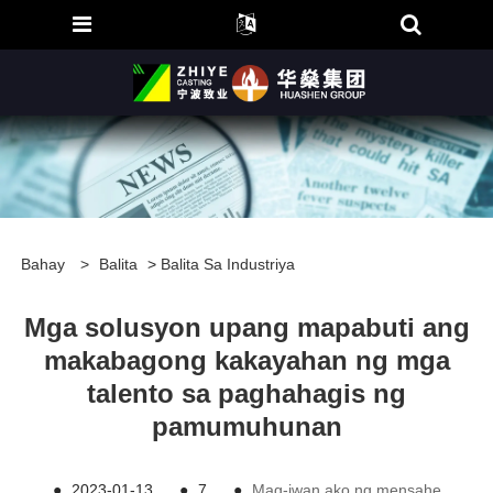
Bahay
>
Balita
>
Balita Sa Industriya
Mga solusyon upang mapabuti ang
makabagong kakayahan ng mga
talento sa paghahagis ng
pamumuhunan
●
2023-01-13
●
7
●
Mag-iwan ako ng mensahe