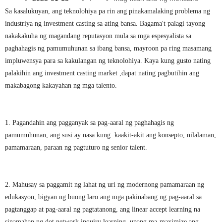
Sa kasalukuyan, ang teknolohiya pa rin ang pinakamalaking problema ng
industriya ng investment casting sa ating bansa. Bagama't palagi tayong
nakakakuha ng magandang reputasyon mula sa mga espesyalista sa
paghahagis ng pamumuhunan sa ibang bansa, mayroon pa ring masamang
impluwensya para sa kakulangan ng teknolohiya. Kaya kung gusto nating
palakihin ang investment casting market ,dapat nating pagbutihin ang
makabagong kakayahan ng mga talento.
1. Pagandahin ang pagganyak sa pag-aaral ng paghahagis ng
pamumuhunan, ang susi ay nasa kung kaakit-akit ang konsepto, nilalaman,
pamamaraan, paraan ng pagtuturo ng senior talent.
2. Mahusay sa paggamit ng lahat ng uri ng modernong pamamaraan ng
edukasyon, bigyan ng buong laro ang mga pakinabang ng pag-aaral sa
pagtanggap at pag-aaral ng pagtatanong, ang linear accept learning na
sinamahan ng dot network inquiry learning, upang ma-maximize ang