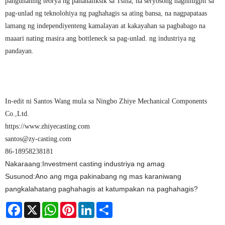
pangunahing teorya ng pananaliksik sa Tsina, na seryosong naghihigpit sa
pag-unlad ng teknolohiya ng paghahagis sa ating bansa, na nagpapataas
lamang ng independiyenteng kamalayan at kakayahan sa pagbabago na
maaari nating masira ang bottleneck sa pag-unlad. ng industriya ng
pandayan.
In-edit ni Santos Wang mula sa Ningbo Zhiye Mechanical Components
Co.,Ltd.
https://www.zhiyecasting.com
santos@zy-casting.com
86-18958238181
Nakaraang:
Investment casting industriya ng amag
Susunod:
Ano ang mga pakinabang ng mas karaniwang
pangkalahatang paghahagis at katumpakan na paghahagis?
Facebook
X
WhatsApp
Pinterest
LinkedIn
Share