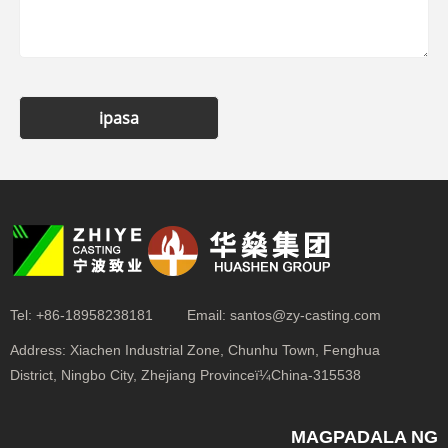
ipasa
Tel:
+86-18958238181
Email:
santos@zy-casting.com
Address:
Xiachen Industrial Zone, Chunhu Town, Fenghua
District, Ningbo City, Zhejiang Provinceï¼China-315538
MAGPADALA NG